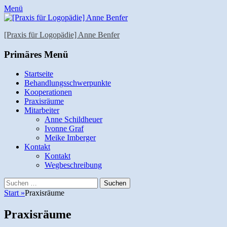
Menü
[Praxis für Logopädie] Anne Benfer
E-
Website
Telefon
Primäres Menü
Mail
Zum
Startseite
Inhalt
Behandlungsschwerpunkte
springen
Kooperationen
Praxisräume
Mitarbeiter
Anne Schildheuer
Ivonne Graf
Meike Imberger
Kontakt
Kontakt
Wegbeschreibung
Suchen
Suchen
nach:
Start
»
Praxisräume
Praxisräume