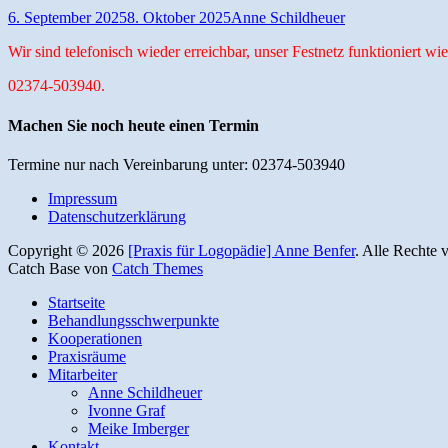
Posted
Autor
6. September 2025
8. Oktober 2025
Anne Schildheuer
on
Wir sind telefonisch wieder erreichbar, unser Festnetz funktioniert wie
02374-503940.
Machen Sie noch heute einen Termin
Termine nur nach Vereinbarung unter: 02374-503940
Impressum
Datenschutzerklärung
Copyright © 2026
[Praxis für Logopädie] Anne Benfer
. Alle Rechte 
Catch Base von
Catch Themes
Nach
Startseite
oben
Behandlungsschwerpunkte
scrollen
Kooperationen
Praxisräume
Mitarbeiter
Anne Schildheuer
Ivonne Graf
Meike Imberger
Kontakt