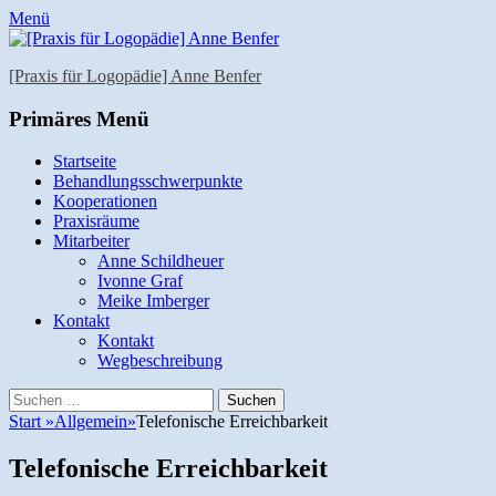
Menü
[Praxis für Logopädie] Anne Benfer
E-
Website
Telefon
Primäres Menü
Mail
Zum
Startseite
Inhalt
Behandlungsschwerpunkte
springen
Kooperationen
Praxisräume
Mitarbeiter
Anne Schildheuer
Ivonne Graf
Meike Imberger
Kontakt
Kontakt
Wegbeschreibung
Suchen
Suchen
nach:
Start
»
Allgemein
»
Telefonische Erreichbarkeit
Telefonische Erreichbarkeit